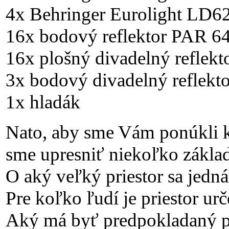
4x Behringer Eurolight LD6
16x bodový reflektor PAR 6
16x plošný divadelný reflekt
3x bodový divadelný reflekto
1x hladák
Nato, aby sme Vám ponúkli kv
sme upresniť niekoľko zákla
O aký veľký priestor sa jedná
Pre koľko ľudí je priestor ur
Aký má byť predpokladaný p