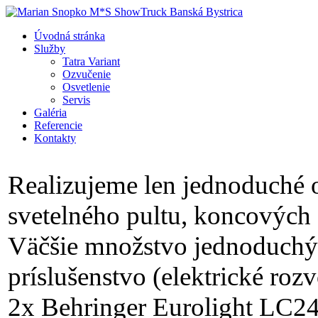
Úvodná stránka
Služby
Tatra Variant
Ozvučenie
Osvetlenie
Servis
Galéria
Referencie
Kontakty
Realizujeme len jednoduché o
svetelného pultu, koncových z
Väčšie množstvo jednoduchý
príslušenstvo (elektrické rozv
2x Behringer Eurolight LC2