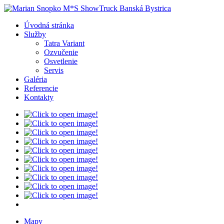
Úvodná stránka
Služby
Tatra Variant
Ozvučenie
Osvetlenie
Servis
Galéria
Referencie
Kontakty
Mapy