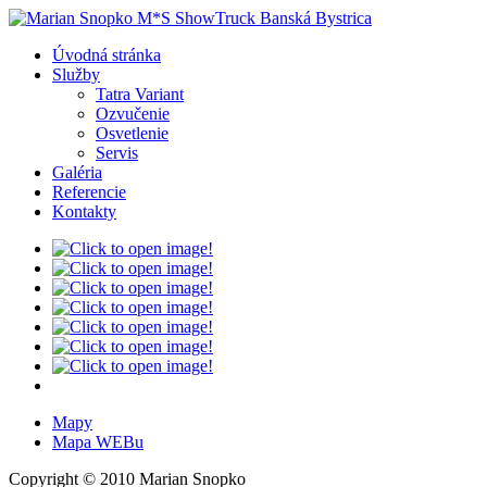
Úvodná stránka
Služby
Tatra Variant
Ozvučenie
Osvetlenie
Servis
Galéria
Referencie
Kontakty
Mapy
Mapa WEBu
Copyright © 2010 Marian Snopko